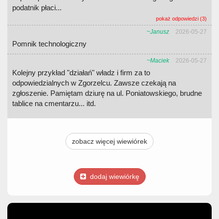
podatnik płaci...
pokaż odpowiedzi (3)
~Janusz
2026-05-27
Pomnik technologiczny
~Maciek
2026-05-27
Kolejny przykład "działań" władz i firm za to
odpowiedzialnych w Zgorzelcu. Zawsze czekają na
zgłoszenie. Pamiętam dziurę na ul. Poniatowskiego, brudne
tablice na cmentarzu... itd.
zobacz więcej wiewiórek
dodaj wiewiórkę