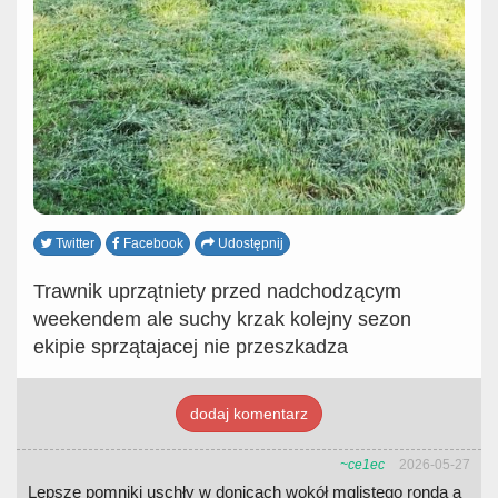
Twitter
Facebook
Udostępnij
Trawnik uprzątniety przed nadchodzącym
weekendem ale suchy krzak kolejny sezon
ekipie sprzątajacej nie przeszkadza
dodaj komentarz
~ce1ec
2026-05-27
Lepsze pomniki uschły w donicach wokół mglistego ronda a