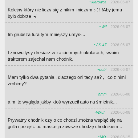
~kierowca
2026-06-07
Kolejny który nie liczy się z nikim i niczym :-( !!!Aby jemu
było dobrze :-/
~Wtf
2026-06-07
Im grubsza fura tym mniejszy umysł...
~AK-47
2026-06-07
I znowu lysy dresiarz w za ciemnych okolarach, swoim
traktorem zajechal nam chodnik.
~nobi
2026-06-07
Mam tylko dwa pytania , dlaczego oni tacy sa? , i co z nimi
zrobimy?.
~hmm
2026-06-08
a mi to wygląda jakby ktoś wyrzucił auto na śmietnik...
~Wkur..
2026-06-08
Prywatny chodnik czy o co chodzi ,można wspiąć się na
grilla i przejść po masce ja zawsze chodzę chodnikiem ..
~MO.
2026-06-15