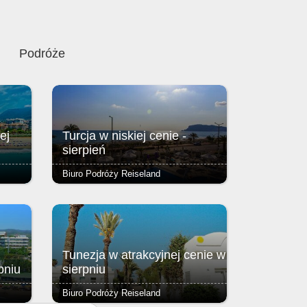
Podróże
ej
Turcja w niskiej cenie -
sierpień
Biuro Podróży Reiseland
zycja
Zlokalizowany przy malowniczej,
śródziemnomorskiej plaży w Alanyi,
oferuje zapierający dech w piersiach
kiej.
widok na morze.
Tunezja w atrakcyjnej cenie w
pniu
sierpniu
Biuro Podróży Reiseland