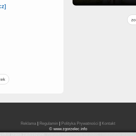
cz]
Moim skromnym zdaniem to drz
jest do usunięcia. Praktycznie p
zo
środku i pochylone na jezdnię. G
to można zgłosić bo droga nie na
do urzędu miasta. Ale może ktoś
urzędu to widzi i zgłosi gdzieś
zek
Reklama
|
Regulamin
|
Polityka Prywatności
|
Kontakt
© www.zgorzelec.info
elkie prawa zastrzeżone.
Warunki korzystania ze zdjęć i materiałów prasow