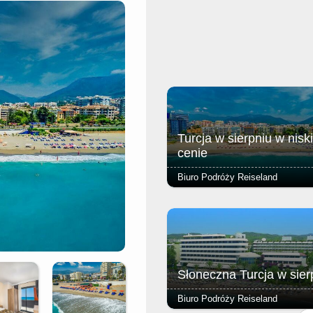
Turcja w sierpniu w niski
cenie
Biuro Podróży Reiseland
Kameralny hotel to idealna propo
dla rodzin i osób aktywnie
wypoczywających, pragnących
cieszyć się urokami Riwiery Turec
Słoneczna Turcja w sier
Biuro Podróży Reiseland