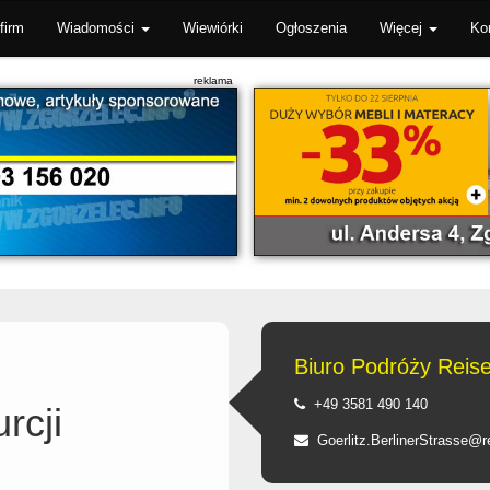
firm
Wiadomości
Wiewiórki
Ogłoszenia
Więcej
Ko
Biuro Podróży Reis
+49 3581 490 140
rcji
Goerlitz.BerlinerStrasse@r