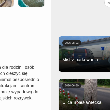
z
Bezpośrednio przy hotelu znajduj
prywatna, piaszczysto-żwirowa p
oznaczona certyfikatem Błękitnej
Flagi.
2026-08-03
Mistrz parkowania
 dla rodzin i osób
ch cieszyć się
Biedronka
 niemal bezpośrednio
 atrakcjami centrum
2026-06-30
ą bazę wypadową do
ejskich rozrywek.
Ulica Bolesławiecka