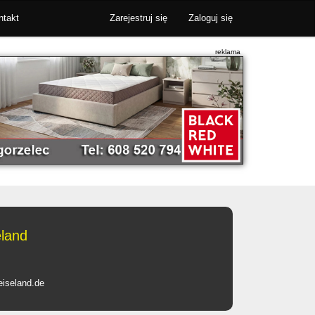
ntakt
Zarejestruj się
Zaloguj się
eland
eiseland.de