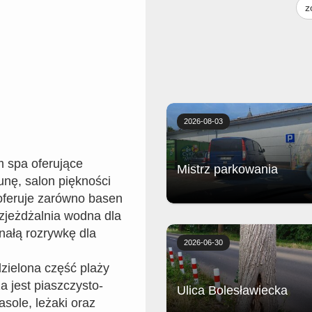
z
Bezpośrednio przy hotelu znajduj
prywatna, piaszczysto-żwirowa p
oznaczona certyfikatem Błękitnej
Flagi.
2026-08-03
m spa oferujące
Mistrz parkowania
unę, salon piękności
 oferuje zarówno basen
ę zjeżdżalnia wodna dla
Biedronka
nałą rozrywkę dla
2026-06-30
dzielona część plaży
a jest piaszczysto-
Ulica Bolesławiecka
sole, leżaki oraz