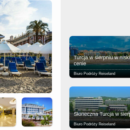
Turcja w sierpniu w niski
cenie
Biuro Podróży Reiseland
Kameralny hotel to idealna propo
dla rodzin i osób aktywnie
wypoczywających, pragnących
cieszyć się urokami Riwiery Turec
Słoneczna Turcja w sier
Biuro Podróży Reiseland