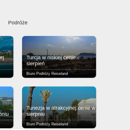
Podróże
ej
Turcja w niskiej cenie -
sierpień
Biuro Podróży Reiseland
zycja
Zlokalizowany przy malowniczej,
śródziemnomorskiej plaży w Alanyi,
oferuje zapierający dech w piersiach
kiej.
widok na morze.
Tunezja w atrakcyjnej cenie w
pniu
sierpniu
Biuro Podróży Reiseland