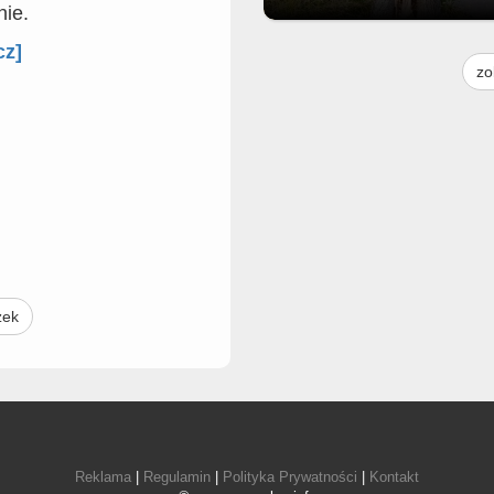
nie.
Moim skromnym zdaniem to drz
cz]
jest do usunięcia. Praktycznie p
zo
środku i pochylone na jezdnię. G
to można zgłosić bo droga nie na
do urzędu miasta. Ale może ktoś
urzędu to widzi i zgłosi gdzieś
zek
Reklama
|
Regulamin
|
Polityka Prywatności
|
Kontakt