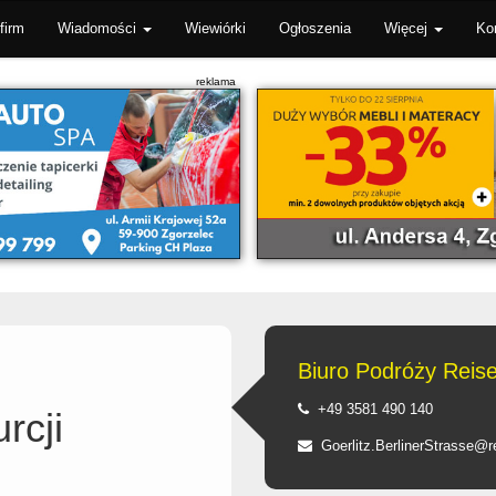
firm
Wiadomości
Wiewiórki
Ogłoszenia
Więcej
Ko
Biuro Podróży Reis
+49 3581 490 140
rcji
Goerlitz.BerlinerStrasse@r