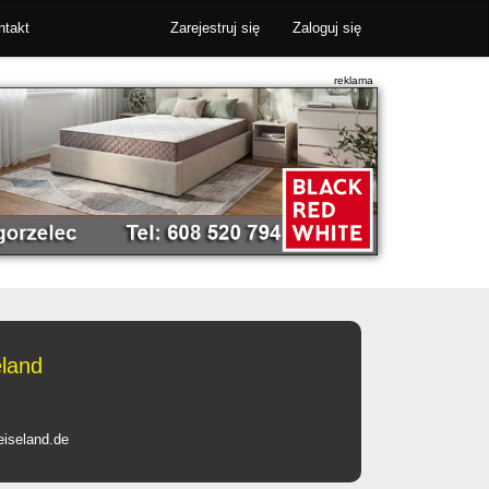
ntakt
Zarejestruj się
Zaloguj się
eland
eiseland.de